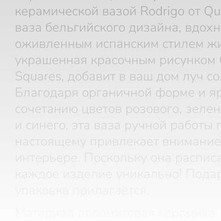
керамической вазой Rodrigo от Qué
ваза бельгийского дизайна, вдох
оживленным испанским стилем ж
украшенная красочным рисунком 
Squares, добавит в ваш дом луч со
Благодаря органичной форме и я
сочетанию цветов розового, зелен
и синего, эта ваза ручной работы 
настоящему привлекает внимание
интерьере. Поскольку она распис
каждое изделие уникально! Пода
упаковка прилагается.
Материал доломитовая керамика