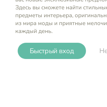
PURPUR INTIMATES
Бюстгальтер без косточек
Быстрый вход
Не
Выберите размер и смотрите подска
70A
70B
70C
70D
75A
Размер
Грудь
Под грудью
Войти и смотреть цен