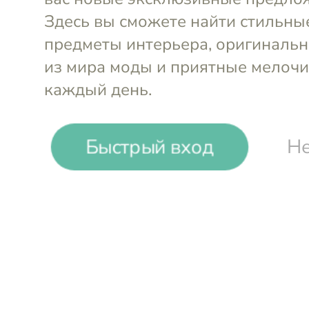
-
30
%
Быстрый вход
Не
Nadoba
Кастрюля с антипригарным по
крышкой 20 см (2,4 л) Dara
Войти и смотреть цен
Вы всегда сможете видеть специал
участников клуба