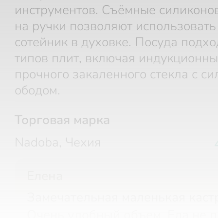
инструментов. Cъёмные силиконо
на ручки позволяют использовать
сотейник в духовке. Посуда подхо
типов плит, включая индукционны
прочного закаленного стекла с с
ободом.
Торговая марка
Nadoba, Чехия
Елена
Замечательная маленькая каст
Очень удобный объем. Еда не п