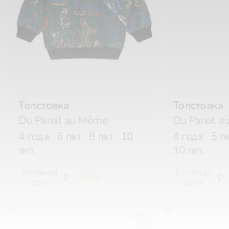
Толстовка
Толстовка
Du Pareil au Même
Du Pareil 
4 года
6 лет
8 лет
10
4 года
5 л
лет
10 лет
-58%
₽
₽