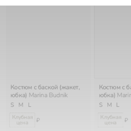
Костюм с баской (жакет,
Костюм с б
юбка)
Marina Budnik
юбка)
Mari
S
M
L
S
M
L
₽
₽