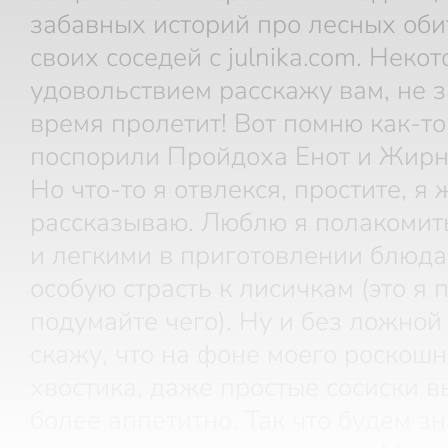
забавных историй про лесных оби
своих соседей с julnika.com. Неко
удовольствием расскажу вам, не з
время пролетит! Вот помню как-то
поспорили Пройдоха Енот и Жирны
Но что-то я отвлекся, простите, я 
рассказываю. Люблю я полакомит
и легкими в приготовлении блюда
особую страсть к лисичкам (это я 
подумайте чего). Ну и без ложной
скажу, что на фоне моего роскош
хвостика, даже простые сосиски в
более аппетитно. Так что будем з