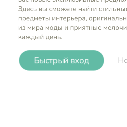
-
21
%
Быстрый вход
Не
Julnika
Блюдце. Умиротворённый лис,
Войти и смотреть цен
Вы всегда сможете видеть специал
участников клуба