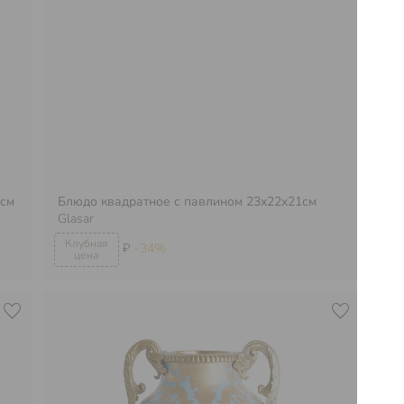
 см
Блюдо квадратное с павлином 23x22x21см
Glasar
Бл
₽
-34%