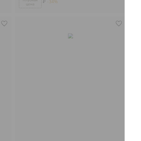
₽
-34%