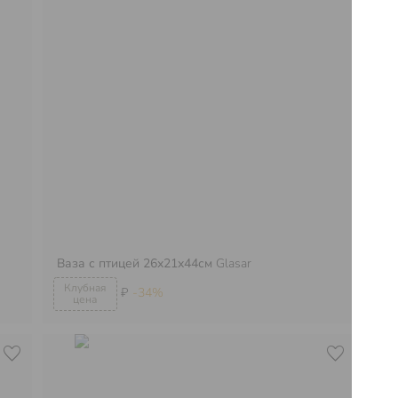
Ваза с птицей 26х21х44см
Glasar
Ва
₽
-34%