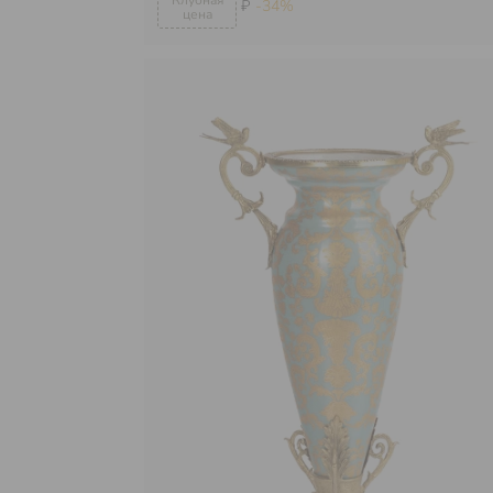
₽
-34%