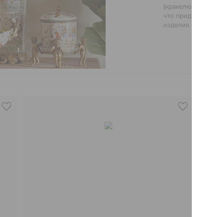
(кракелюры) дел
что придает бол
изделия.