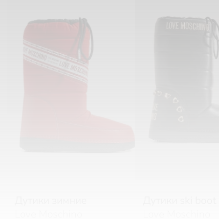
Дутики зимние
Дутики ski boot
Love Moschino
Love Moschino