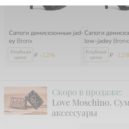
Сапоги демисезонные jad-
Сапоги демисе
ey
Bronx
low-jadey
Bronx
-12%
-12
₽
₽
Скоро в продаже:
Love Moschino. Су
аксессуары