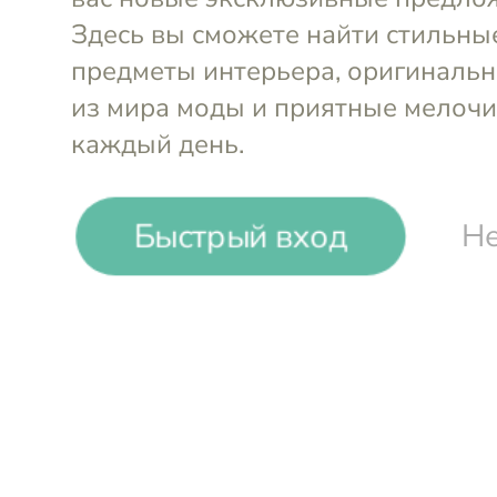
-
19
%
Быстрый вход
Не
DOIY
Ваза для цветов Love 15,5 см
Войти и смотреть цен
Вы всегда сможете видеть специал
участников клуба