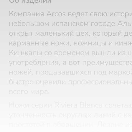
Об изделии
Компания Arcos ведет свою истори
небольшом испанском городе Аль
открыт маленький цех, который д
карманные ножи, ножницы и кин
Кинжалы со временем вышли из 
употребления, а вот преимуществ
ножей, продававшихся под маркой
быстро оценили профессиональн
всего мира.
Ножи серии Riviera Blanca сочета
утонченность округлых линий с к
простотой в обращении. Лезвие и