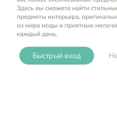
-
11
%
Быстрый вход
Не
Arcos
Нож для мяса или стейков 13 см
Blanca
Войти и смотреть цен
Вы всегда сможете видеть специал
участников клуба