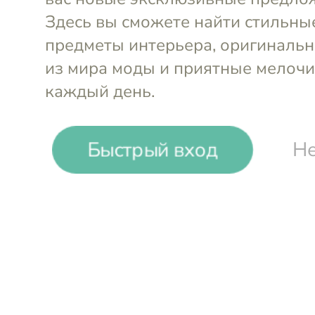
-
25
%
Быстрый вход
Не
Arcos
Нож поварской Шеф 16 см Op
Войти и смотреть цен
Вы всегда сможете видеть специал
участников клуба