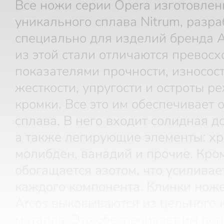
Все ножи серии Opera изготовлен
уникального сплава Nitrum, разр
специально для изделий бренда A
из этой стали отличаются превос
показателями прочности, износост
жесткости, упругости и остроты 
кромки. Все это им обеспечивает 
сплава. В него входит солидная д
а также легирующие элементы: хр
молибден, ванадий и прочие. Кром
обогащается азотом, что усиливае
каждого компонента. Клинки ноже
Arcos выковываются из цельного 
металла. Это обеспечивает им до