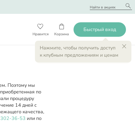
search
favorite_border
shopping_bag
close
Нажмите
, чтобы получить доступ
к клубным предложениям и ценам
ем. Поэтому мы
 приобретенная по
лали процедуру
чение 14 дней с
лежащего качества,
) 302-36-53
или по