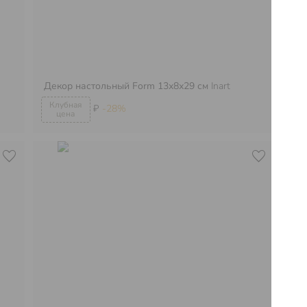
Декор настольный Form 13х8х29 см
Inart
Де
₽
-28%