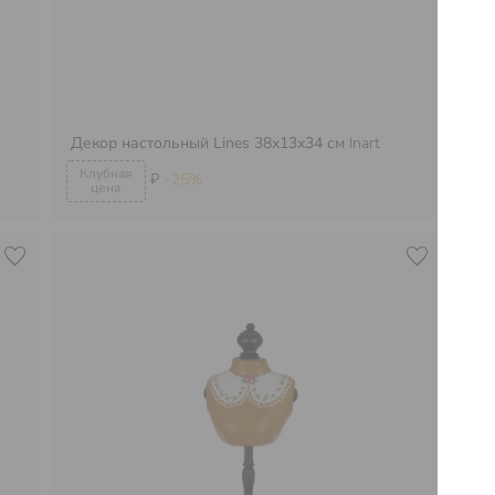
Декор настольный Lines 38х13х34 см
Inart
Де
₽
-25%