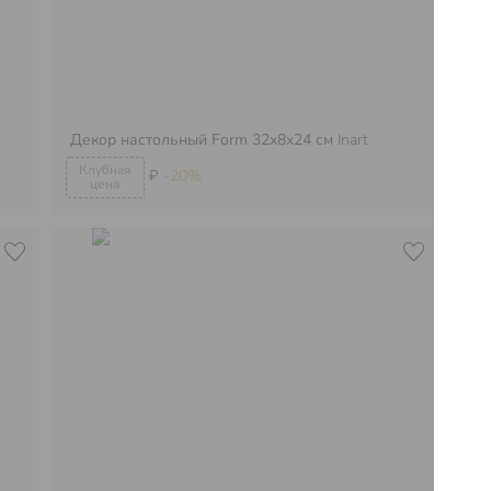
Декор настольный Form 32х8х24 см
Inart
Де
₽
-20%