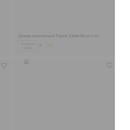
Декор настольный Figure 13x8x18 см
Inart
Де
₽
-19%