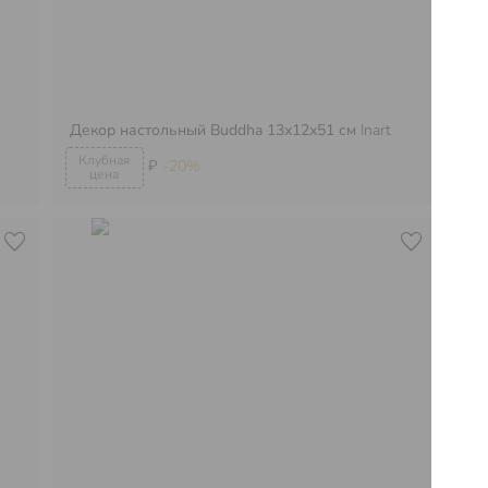
Декор настольный Buddha 13х12х51 см
Inart
Де
₽
-20%