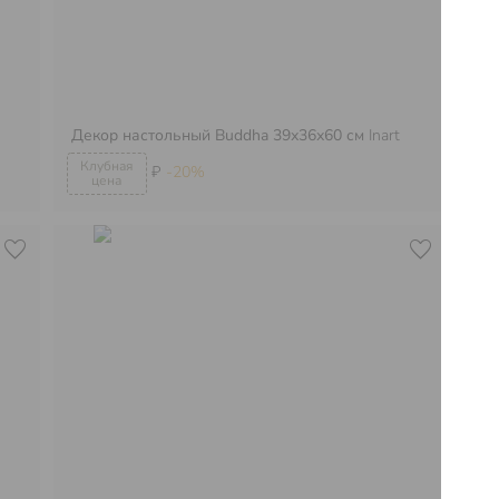
Декор настольный Buddha 39х36х60 см
Inart
Де
₽
-20%