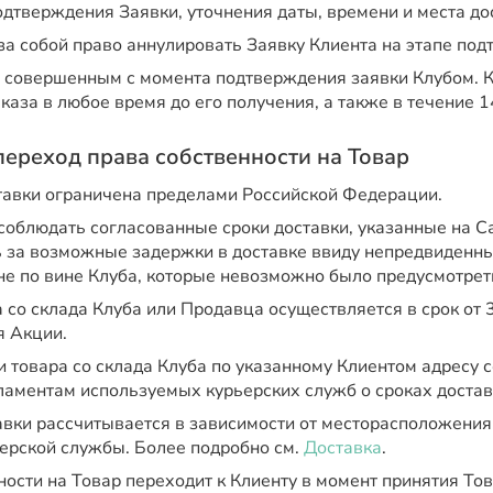
дтверждения Заявки, уточнения даты, времени и места до
за собой право аннулировать Заявку Клиента на этапе по
я совершенным с момента подтверждения заявки Клубом. 
аказа в любое время до его получения, а также в течение 1
 переход права собственности на Товар
тавки ограничена пределами Российской Федерации.
соблюдать согласованные сроки доставки, указанные на Са
ь за возможные задержки в доставке ввиду непредвиденны
е по вине Клуба, которые невозможно было предусмотрет
 со склада Клуба или Продавца осуществляется в срок от 3
я Акции.
 товара со склада Клуба по указанному Клиентом адресу с
ламентам используемых курьерских служб о сроках достав
авки рассчитывается в зависимости от месторасположения
ерской службы. Более подробно см.
Доставка
.
ости на Товар переходит к Клиенту в момент принятия Тов