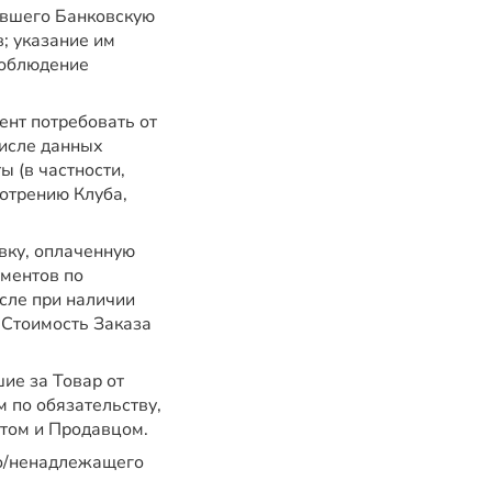
ившего Банковскую
; указание им
соблюдение
ент потребовать от
числе данных
 (в частности,
отрению Клуба,
вку, оплаченную
ументов по
исле при наличии
 Стоимость Заказа
ие за Товар от
 по обязательству,
том и Продавцом.
го/ненадлежащего