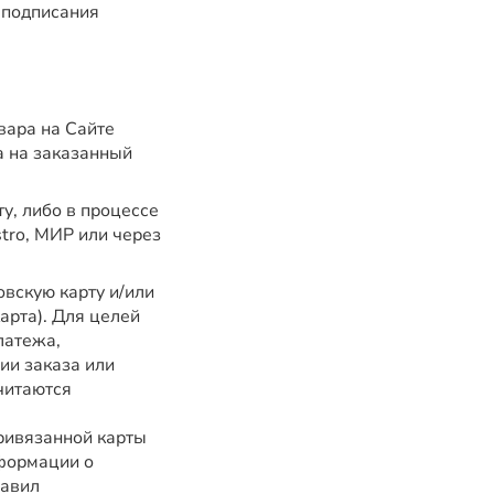
 подписания
вара на Сайте
а на заказанный
у, либо в процессе
tro, МИР или через
вскую карту и/или
арта). Для целей
латежа,
ии заказа или
читаются
ривязанной карты
нформации о
равил