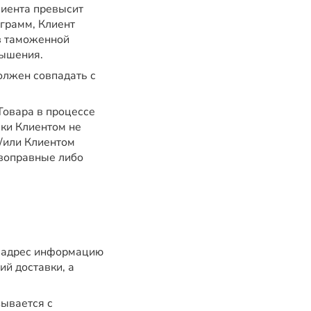
лиента превысит
грамм, Клиент
в таможенной
вышения.
олжен совпадать с
Товара в процессе
ки Клиентом не
/или Клиентом
ивоправные либо
й адрес информацию
ий доставки, а
зывается с