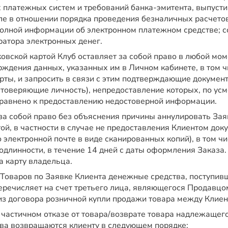
платежных систем и требований банка-эмитента, выпуст
сле в отношении порядка проведения безналичных расчетов
полной информации об электронном платежном средстве; 
ратора электронных денег.
овской картой Клуб оставляет за собой право в любой мом
рждения данных, указанных им в Личном кабинете, в том 
ты, и запросить в связи с этим подтверждающие документы
стоверяющие личность), непредоставление которых, по усм
равнено к предоставлению недостоверной информации.
 за собой право без объяснения причины аннулировать Зая
ой, в частности в случае не предоставления Клиентом док
о электронной почте в виде сканированных копий), в том ч
одлинности, в течение 14 дней с даты оформления Заказа.
а карту владельца.
 Товаров по Заявке Клиента денежные средства, поступивш
еречисляет на счет третьего лица, являющегося Продавцом
з договора розничной купли продажи товара между Клиен
 частичном отказе от товара/возврате товара надлежаще
тва возвращаются клиенту в следующем порядке: