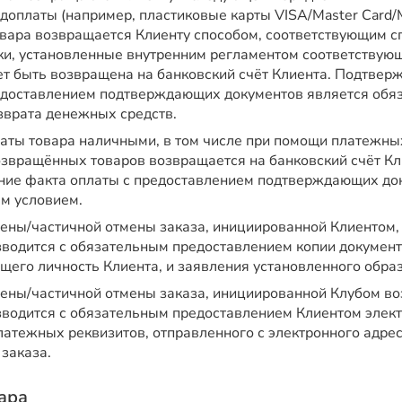
едоплаты (например, пластиковые карты VISA/Master Card
овара возвращается Клиенту способом, соответствующим с
оки, установленные внутренним регламентом соответству
ет быть возвращена на банковский счёт Клиента. Подтвер
едоставлением подтверждающих документов является обя
зврата денежных средств.
латы товара наличными, в том числе при помощи платежны
озвращённых товаров возвращается на банковский счёт Кл
ие факта оплаты с предоставлением подтверждающих док
м условием.
мены/частичной отмены заказа, инициированной Клиентом,
зводится с обязательным предоставлением копии документ
щего личность Клиента, и заявления установленного образ
мены/частичной отмены заказа, инициированной Клубом во
зводится с обязательным предоставлением Клиентом элект
атежных реквизитов, отправленного с электронного адрес
заказа.
вара