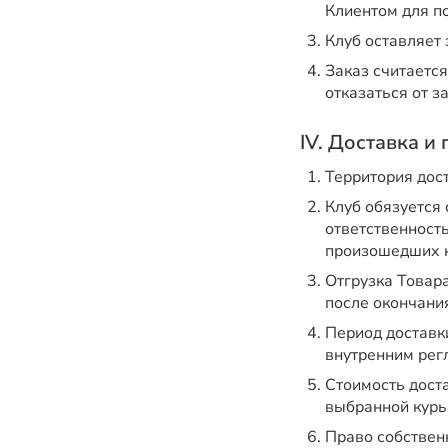
Клиентом для по
Клуб оставляет 
Заказ считаетс
отказаться от з
IV. Доставка и
Территория дос
Клуб обязуется 
ответственност
произошедших н
Отгрузка Товара
после окончани
Период доставки
внутренним рег
Стоимость дост
выбранной курь
Право собственн