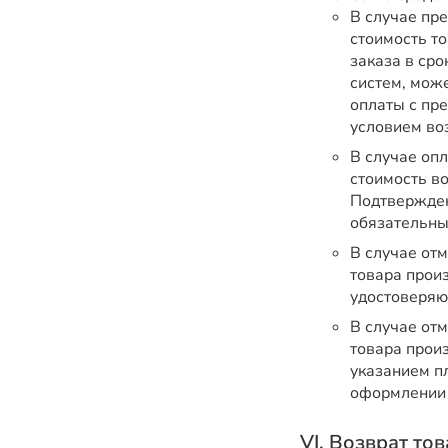
В случае пр
стоимость т
заказа в ср
систем, мож
оплаты с пр
условием во
В случае оп
стоимость в
Подтвержден
обязательны
В случае от
товара прои
удостоверяю
В случае от
товара прои
указанием пл
оформлении 
VI. Возврат то