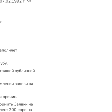
 07.02.1992 г. №
е.
заполняет
убу.
стоящей публичной
рмлении заявки на
я причин.
ормить Заявки на
лент 200 евро на