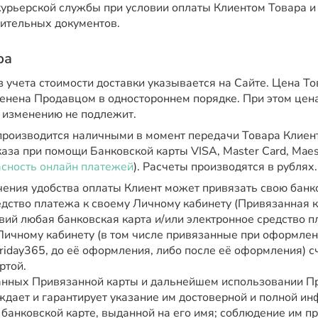
курьерской службы при условии оплаты Клиентом Товара и
ительных документов.
ра
 учета стоимости доставки указывается на Сайте. Цена То
енена Продавцом в одностороннем порядке. При этом цен
 изменению не подлежит.
производится наличными в момент передачи Товара Клиент
аза при помощи Банковской карты VISA, Master Card, Maes
сность онлайн платежей
). Расчеты производятся в рублях.
чения удобства оплаты Клиент может привязать свою банко
дство платежа к своему Личному кабинету (Привязанная к
вий любая банковская карта и/или электронное средство п
Личному кабинету (в том числе привязанные при оформлен
riday365, до её оформления, либо после её оформления) с
ртой.
анных Привязанной карты и дальнейшем использовании П
ждает и гарантирует указание им достоверной и полной и
банковской карте, выданной на его имя; соблюдение им п