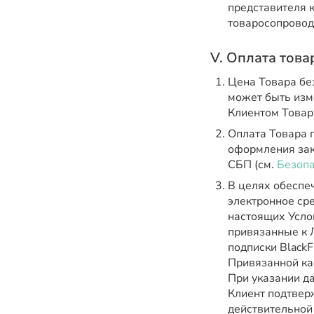
представителя 
товаросопровод
V. Оплата това
Цена Товара без
может быть изм
Клиентом Товар
Оплата Товара 
оформления зак
СБП (см.
Безопа
В целях обеспе
электронное сре
настоящих Усло
привязанные к 
подписки BlackF
Привязанной ка
При указании д
Клиент подтвер
действительной 