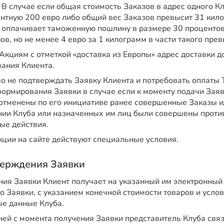
 В случае если общая стоимость Заказов в адрес одного К
ентную 200 евро либо общий вес Заказов превысит 31 кило
 оплачивает таможенную пошлину в размере 30 проценто
ов, но не менее 4 евро за 1 килограмм в части такого пре
Акциям с отметкой «доставка из Европы» адрес доставки д
ания Клиента.
о не подтверждать Заявку Клиента и потребовать оплаты 
ормирования Заявки в случае если к моменту подачи Заяв
отменены по его инициативе ранее совершенные Заказы и
нии Клуба или назначенных им лиц были совершены прот
ые действия.
кции на сайте действуют специальные условия.
тверждения Заявки
ия Заявки Клиент получает на указанный им электронны
о Заявки, с указанием конечной стоимости товаров и услов
ые данные Клуба.
ней с момента получения Заявки представитель Клуба свя