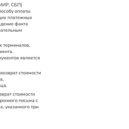
/МИР, СБП)
пособу оплаты
ющих платежных
ждение факта
зательным
х терминалов,
иента.
ументов является
 возврат стоимости
а,
ца.
зврат стоимости
ронного письма с
а, указанного при