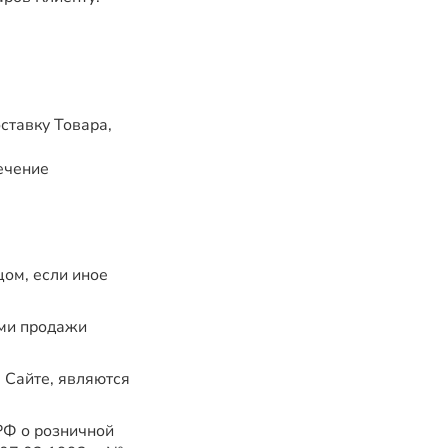
ставку Товара,
ечение
ом, если иное
ями продажи
 Сайте, являются
РФ о розничной