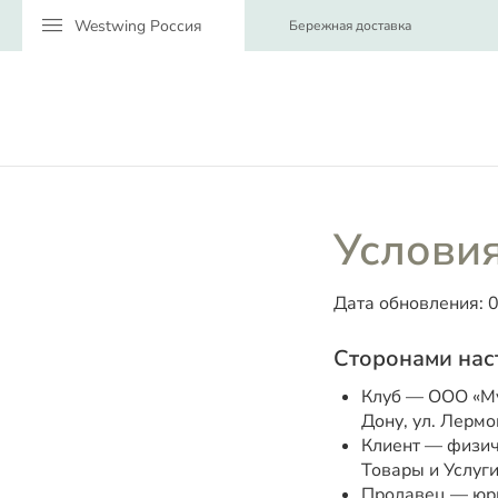
menu
Бережная доставка
Услови
Дата обновления: 0
Сторонами нас
Клуб — ООО «Му
Дону, ул. Лермон
Клиент — физич
Товары и Услуги
Продавец — юри