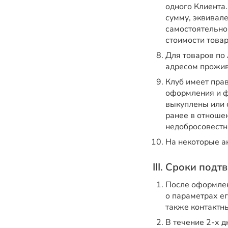
одного Клиента.
сумму, эквивал
самостоятельно
стоимости товар
Для товаров по 
адресом прожив
Клуб имеет прав
оформления и ф
выкуплены или 
ранее в отноше
недобросовестн
На некоторые а
III. Сроки под
После оформлен
о параметрах ег
также контактн
В течение 2-х д