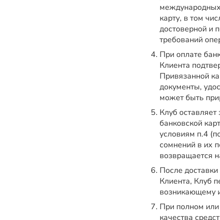
международных 
карту, в том чи
достоверной и 
требований опе
При оплате банк
Клиента подтве
Привязанной кар
документы, удо
может быть при
Клуб оставляет
банковской карт
условиям п.4 (п
сомнений в их п
возвращается н
После доставки
Клиента, Клуб п
возникающему и
При полном или
качества средс