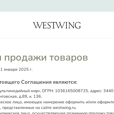
search
я продажи товаров
1 января 2025 г.
тоящего Соглашения являются:
льтимедийный мир», ОГРН: 1036165008725, адрес: 344010
товская, д.89, к. 136.
еское лицо, имеющее намерение оформить и/или оформл
, представленные на сайте westwing.ru.
дическое лицо, осуществляющее розничную продажу това