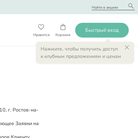
search
favorite_border
shopping_bag
close
Нажмите
, чтобы получить доступ
к клубным предложениям и ценам
, г. Ростов-на-
яющее Заявки на
ров Клиенту.