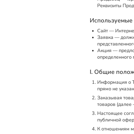
Реквизиты Прод
Используемые 
Сайт — Интерне
Заявка — должн
представленного
Акция — предло
определенного 
I. Общие поло
Информация о Т
прямо не указа
Заказывая това
товаров (далее 
Настоящее согл
публичной оферто
К отношениям м