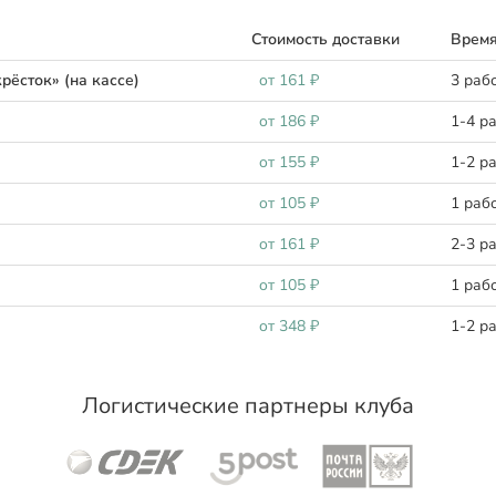
Стоимость доставки
Время
рёсток» (на кассе)
oт 161 ₽
3 раб
oт 186 ₽
1-4 р
oт 155 ₽
1-2 р
oт 105 ₽
1 раб
oт 161 ₽
2-3 р
oт 105 ₽
1 раб
oт 348 ₽
1-2 р
Логистические партнеры клуба