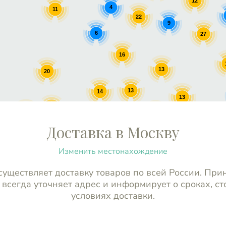
12
4
11
22
9
6
27
16
13
20
13
14
13
16
17
13
10
13
Доставка в Москву
Изменить местонахождение
уществляет доставку товаров по всей России. При
 всегда уточняет адрес и информирует о сроках, ст
условиях доставки.