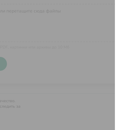
ли перетащите сюда файлы
 PDF, картинки или архивы до 10 Мб
ачество.
Услов
следить за