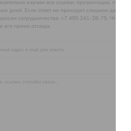
язательно изучим все ссылки, презентации, прайс-
их дней. Если ответ не приходит слишком долго, п
просам сотрудничества:
+7 495 241-28-75.
Чтобы в
е его прямо отсюда: