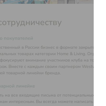
сотрудничеству
о покупателей
ственный в России бизнес в формате закрытого шо
альных товарах категории Home & Living. Ограни
окусируют внимание участников клуба на товарах
рок. Вместе с каждым своим партнером Westwing 
ей товарной линейки бренда.
варной линейке
ть на все входящие письма от потенциальных пост
нам интересным. Вы всегда можете написать нам н