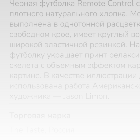
Черная футболка Remote Control 
плотного натурального хлопка. М
выполнена в однотонной расцветк
свободном крое, имеет круглый во
широкой эластичной резинкой. На
футболку украшает принт релакс
скелета с объемным эффектом ка
картине. В качестве иллюстрации
использована работа Американск
художника — Jason Limon.
Торговая марка
The Taste, Россия