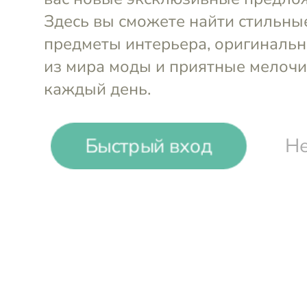
-
10
%
Быстрый вход
Не
The Taste
Футболка с принтом Remote Co
Выберите размер и смотрите подска
S
M
L
XL
Ширина плеч
Ширина
Длин
Войти и смотреть цен