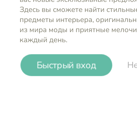
Быстрый вход
Не
-
10
%
No Pantaloons