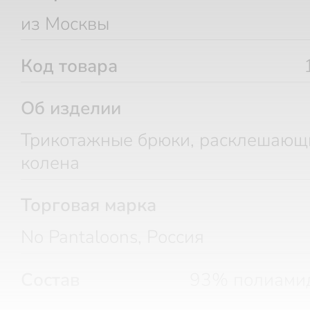
из Москвы
Код товара
Об изделии
Трикотажные брюки, расклешающ
колена
Торговая марка
No Pantaloons, Россия
Состав
93% полиамид