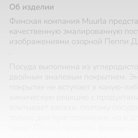
Об изделии
Финская компания Muurla предст
качественную эмалированную пос
изображениями озорной Пеппи Д
.
Посуда выполнена из углеродисто
двойным эмалевым покрытием. Э
покрытие не вступает в какую-либ
химическую реакцию с продуктами
впитывает запахи, поэтому посуда
только для приготовления, но и д
пищи. Посуда прочная, функцион
легкая, подходит для всех видов 