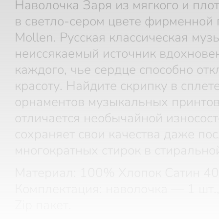
Наволочка Заря из мягкого и плот
в светло-сером цвете фирменной
Mollen. Русская классическая муз
неиссякаемый источник вдохнове
каждого, чье сердце способно отк
красоту. Найдите скрипку в сплет
орнаментов музыкальных принтов
отличается необычайной износос
сохраняет свои качества даже по
многократных стирок в стирально
Материал: 100% Хлопок Сатин 40
Комплектация: наволочка — 1 шт.
Zip пакет.