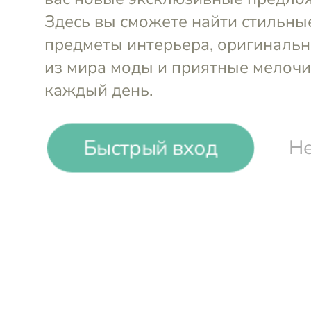
-
64
%
Быстрый вход
Не
Mollen
Наволочка мако сатин Заря, 5
Войти и смотреть цен
Вы всегда сможете видеть специал
участников клуба