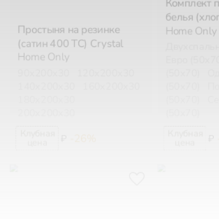
белья (хло
Простыня на резинке
Home Only
(сатин 400 TC) Crystal
Двухспальн
Home Only
Евро (50х7
90х200х30
120х200х30
(50х70)
Од
140х200х30
160х200х30
(50х70)
По
180х200х30
(50х70)
С
200х200х30
(50х70)
-26%
₽
₽