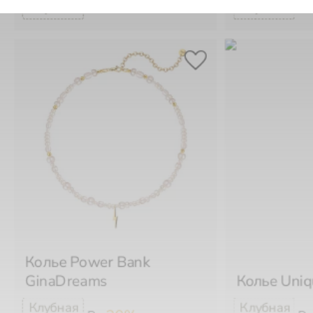
Колье Power Bank
GinaDreams
Колье Uni
-20%
₽
₽