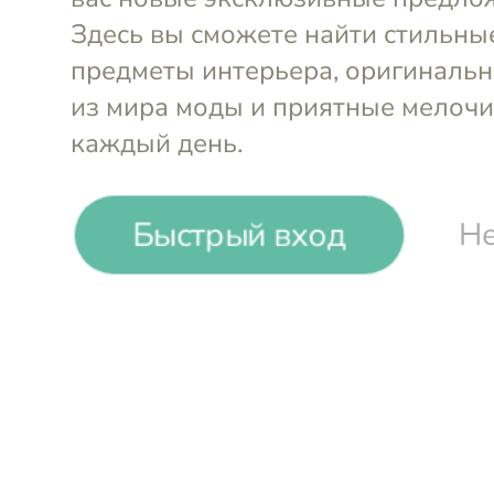
Быстрый вход
Не
Колье Pinot Noir
Колье Pow
Gina Dreams
Gina Dream
-49%
₽
₽