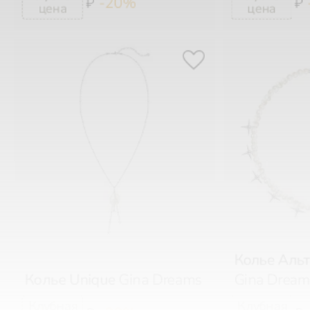
Колье Аль
Колье Unique
Gina Dreams
Gina Dream
-30%
₽
₽