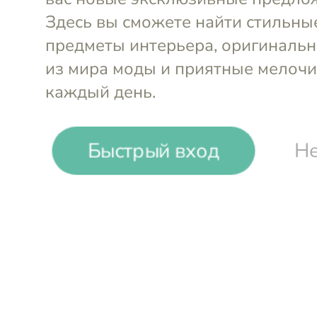
-
27
%
Быстрый вход
Не
Designboom
Креманка Delicia, 200 мл
Войти и смотреть цен
Вы всегда сможете видеть специал
участников клуба