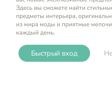
-
20
%
Быстрый вход
Не
Costa Nova
Тарелка глубокая Alentejo Villa
Войти и смотреть цен
Вы всегда сможете видеть специал
участников клуба