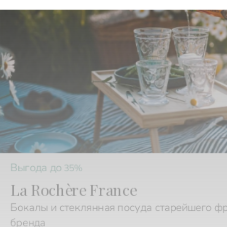
Выгода до
35%
La Rochère France
Бокалы и стеклянная посуда старейшего ф
бренда