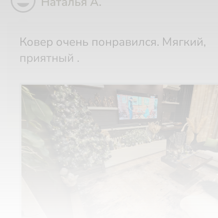
sentiment_very_satisfied
Наталья А.
Ковер очень понравился. Мягкий,
приятный .