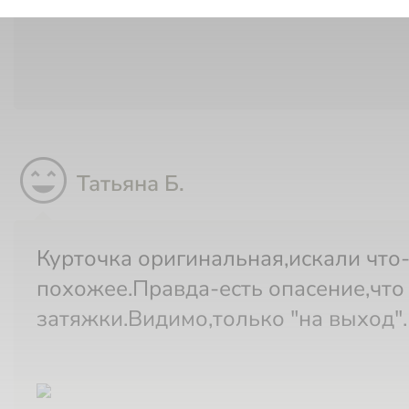
sentiment_very_satisfied
Татьяна Б.
Курточка оригинальная,искали что-то
похожее.Правда-есть опасение,что
затяжки.Видимо,только "на выход".