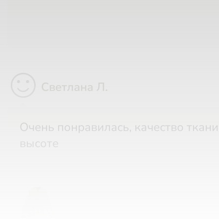
sentiment_satisfied
Светлана Л.
Очень понравилась, качество ткани на
высоте