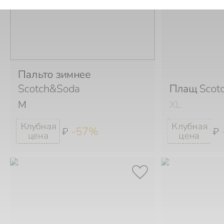
Пальто зимнее
Scotch&Soda
Плащ
Scot
M
XL
-57%
₽
₽