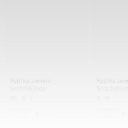
Куртка зимняя
Куртка зим
Scotch&Soda
Scotch&So
XS
S
L
S
M
-57%
₽
₽