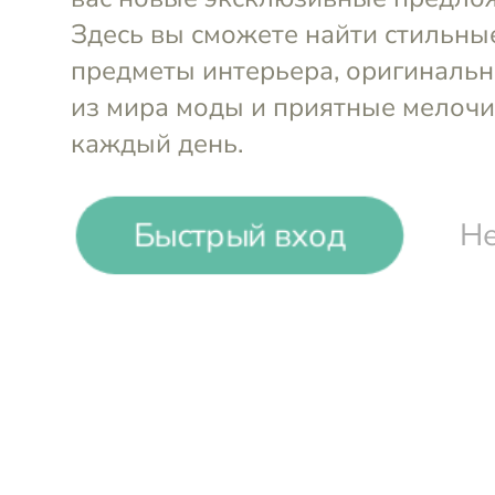
Scotch&Soda
Scotch&So
M
M
L
-57%
₽
₽
Быстрый вход
Не