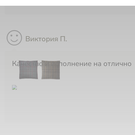
sentiment_satisfied
Виктория П.
Качество и исполнение на отлично