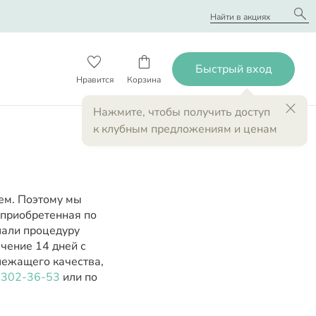
search
favorite_border
shopping_bag
close
Нажмите
, чтобы получить доступ
к клубным предложениям и ценам
ем. Поэтому мы
 приобретенная по
лали процедуру
чение 14 дней с
лежащего качества,
) 302-36-53
или по