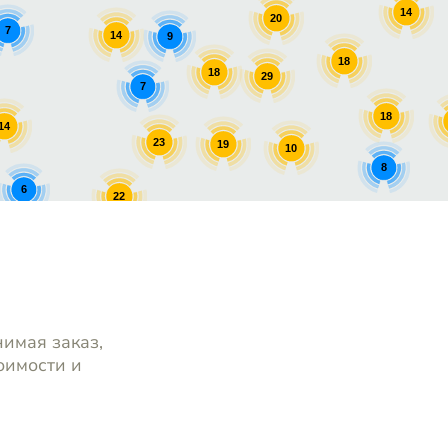
14
20
7
14
9
18
18
29
7
18
14
23
19
10
8
6
22
8
9
17
нимая заказ,
оимости и