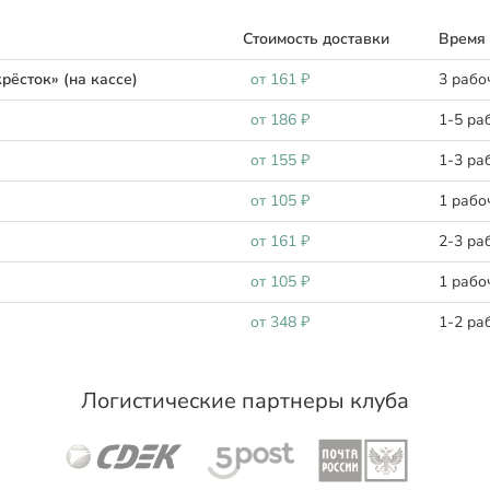
Стоимость доставки
Время 
рёсток» (на кассе)
oт 161 ₽
3 рабо
oт 186 ₽
1-5 ра
oт 155 ₽
1-3 ра
oт 105 ₽
1 рабо
oт 161 ₽
2-3 ра
oт 105 ₽
1 рабо
oт 348 ₽
1-2 ра
Логистические партнеры клуба