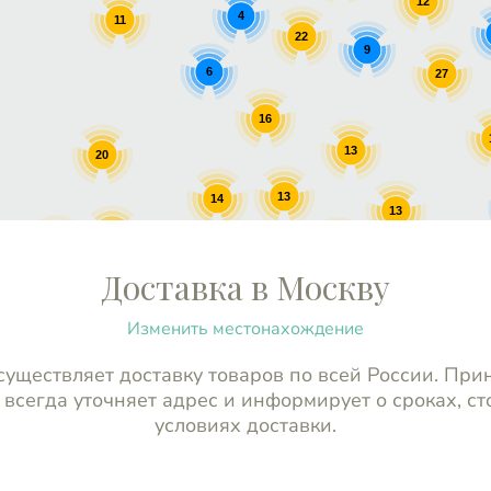
12
4
11
22
9
6
27
16
13
20
13
14
13
16
17
13
10
13
Доставка в Москву
Изменить местонахождение
уществляет доставку товаров по всей России. При
 всегда уточняет адрес и информирует о сроках, ст
условиях доставки.