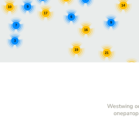
14
9
10
17
6
9
7
16
3
19
21
11
7
13
Westwing ос
оператор