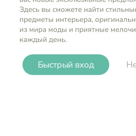
-
24
%
Быстрый вход
Не
Tkano
Салфетница Pearl Sea treasures
Войти и смотреть цен
Вы всегда сможете видеть специал
участников клуба