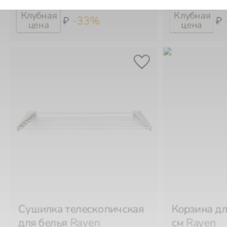
-33%
₽
₽
Сушилка телескопичская
Корзина дл
для белья
Rayen
см
Rayen