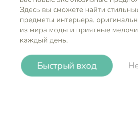
-25%
₽
₽
Быстрый вход
Не
Сушилка для белья
Сушилка дл
навесная (4 струны)
Rayen
прищепка