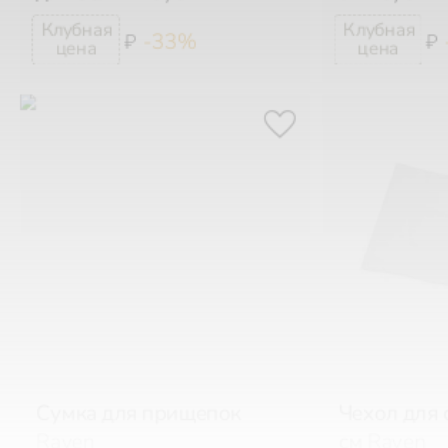
-33%
₽
₽
Сумка для прищепок
Чехол для 
Rayen
см
Rayen