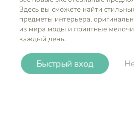
-
52
%
Быстрый вход
Не
Mollen
Наволочка шелк и сатин Рассв
Войти и смотреть цен
Вы всегда сможете видеть специал
участников клуба