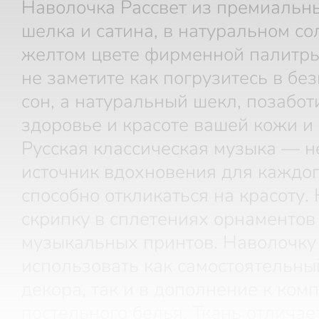
Наволочка Рассвет из премиальн
шелка и сатина, в натуральном со
желтом цвете фирменной палитры
не заметите как погрузитесь в б
сон, а натуральный шекл, позабот
здоровье и красоте вашей кожи и 
Русская классическая музыка — 
источник вдохновения для каждог
способно откликаться на красоту.
скрипку в сплетениях орнаментов
музыкальных принтов. Наволочку
использовать как самостоятельны
декора, так и в дополнение к ком
постельного белья. Ткань отличае