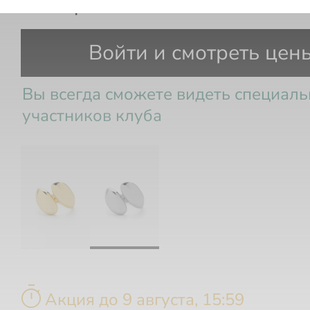
Кольцо
Войти и смотреть цен
Вы всегда сможете видеть специал
участников клуба
timer
Акция до 9 августа, 15:59