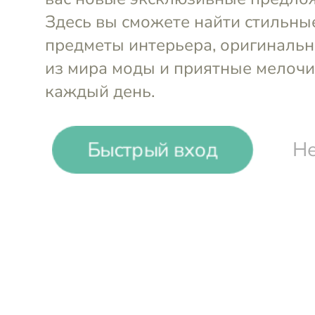
-
30
%
Быстрый вход
Не
Isabelle Rose Home
Соковыжималка для лимона Li
Войти и смотреть цен
Вы всегда сможете видеть специал
участников клуба