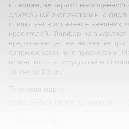
и сколам, не теряют насыщенност
длительной эксплуатации, а плотн
исключает впитывание внешних з
красителей. Фарфор не выделяет
вредные вещества, активные при
соприкосновении с продуктами. И
можно мыть в посудомоечной маш
Диаметр 13 см.
Торговая марка
Isabelle Rose Home, Словения
Надежда Д.