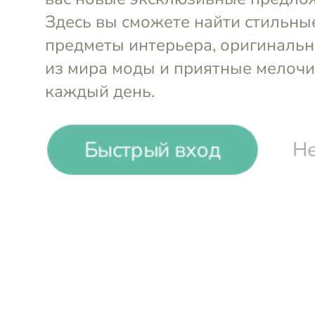
-
15
%
Быстрый вход
Не
Диспенсер для жидкого мыла L
мл Bergenson Bjorn Bath
Войти и смотреть цен
Вы всегда сможете видеть специал
участников клуба