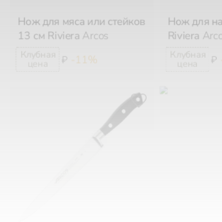
Нож для мяса или стейков
Нож для на
13 см Riviera
Arcos
Riviera
Arc
-11%
₽
₽