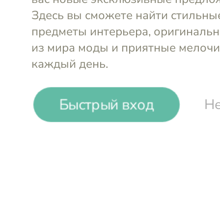
Нож поварской Шеф 20
Нож униве
см Riviera Blanca
Arcos
см Riviera 
-14%
₽
₽
Быстрый вход
Не