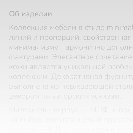
Об изделии
Коллекция мебели в стиле minimal
линий и пропорций, свойственная
минимализму, гармонично допол
фактурами. Элегантное сочетание
кожи является уникальной особе
коллекции. Декоративная фурнит
выполнена из нержавеющей стал
декором по авторским эскизам.
Материалы: корпус — МДФ, шпон 
на выбор, полуглянцевый прозрач
фасады — МДФ, кожа коричневого