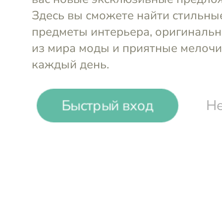
-
19
%
Быстрый вход
Не
ACWD
Тумба прикроватная 0/2 Marten
60х52х50 см
Войти и смотреть цен
Вы всегда сможете видеть специал
участников клуба