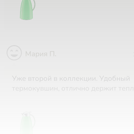
sentiment_very_satisfied
Мария П.
Уже второй в коллекции. Удобный
термокувшин, отлично держит тепл