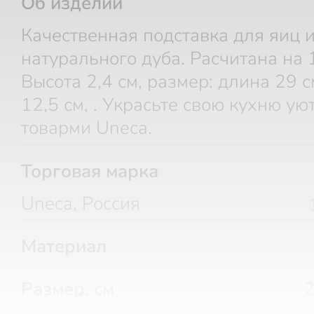
Об изделии
Качественная подставка для яиц 
натурального дуба. Расчитана на 
Высота 2,4 см, размер: длина 29 
12,5 см, . Украсьте свою кухню у
товарми Uneca.
Торговая марка
Uneca, Россия
Материал
Размер, см
2