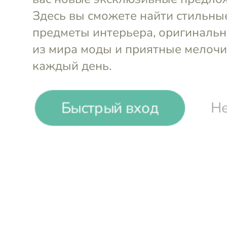
-
19
%
Быстрый вход
Не
Uneca
Подставка для 10 яиц деревян
Войти и смотреть цен
Вы всегда сможете видеть специал
участников клуба