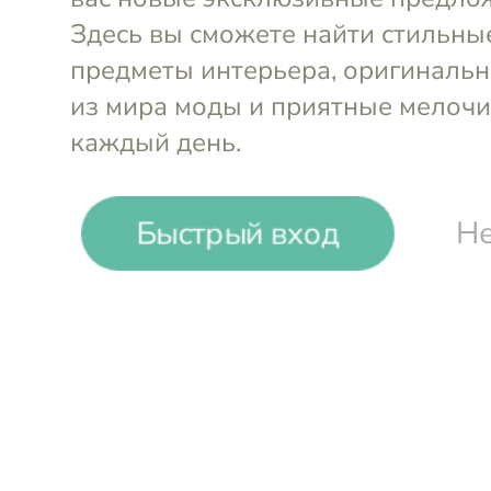
-
34
%
Быстрый вход
Не
Rayen
Полка металлическая с 2 дисп
Войти и смотреть цен
Вы всегда сможете видеть специал
участников клуба