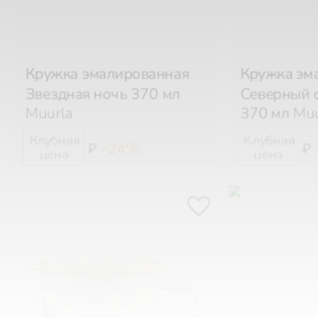
Кружка эмалированная
Кружка эм
Звездная ночь 370 мл
Северный 
Muurla
370 мл
Muu
-24%
₽
₽