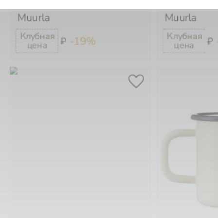
Muurla
Muurla
-19%
₽
₽