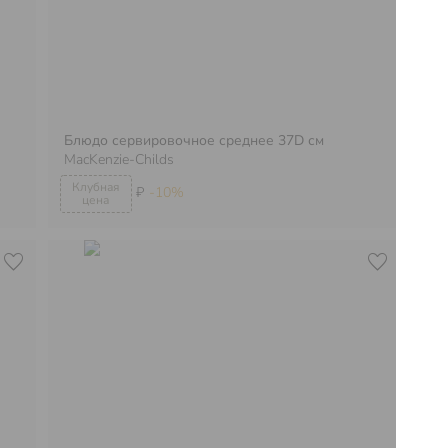
Блюдо сервировочное среднее 37D см
MacKenzie-Childs
Та
₽
-10%