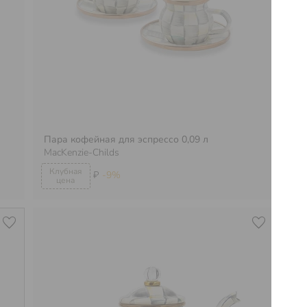
Пара кофейная для эспрессо 0,09 л
MacKenzie-Childs
По
₽
-9%