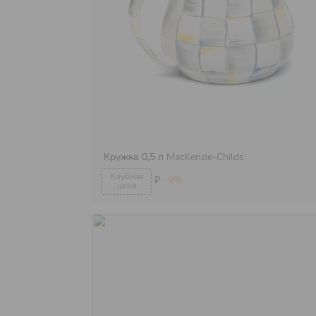
Кружка 0,5 л
MacKenzie-Childs
₽
-9%