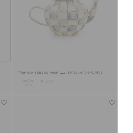
Ва
Чайник заварочный 1,2 л
MacKenzie-Childs
Ma
₽
-10%