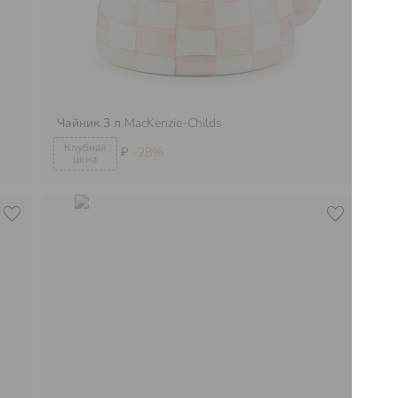
Ба
Чайник 3 л
MacKenzie-Childs
Ma
₽
-28%