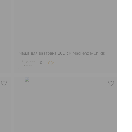
Ба
Чаша для завтрака 20D см
MacKenzie-Childs
Ma
₽
-10%