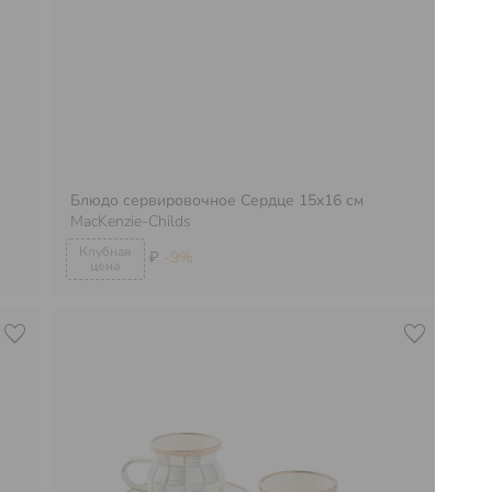
Блюдо сервировочное Сердце 15x16 см
Бл
MacKenzie-Childs
Ma
₽
-9%