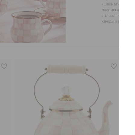
«шахматные» мот
расписываются 
сплавляются с п
каждый предмет 