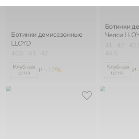
Ботинки д
Ботинки демисезонные
Челси
LLO
LLOYD
41
42
42
40,5
41
42
44,5
-12%
₽
₽