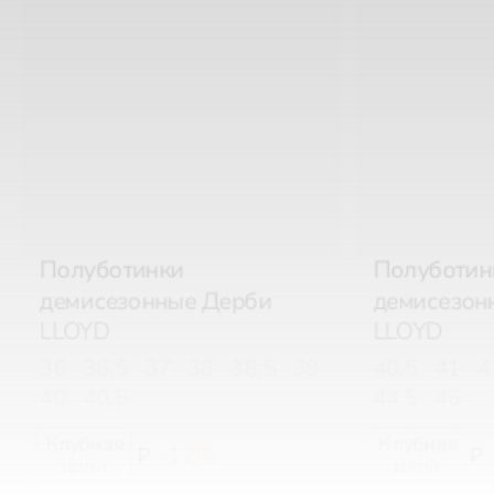
Полуботинки
Полуботин
демисезонные Дерби
демисезон
LLOYD
LLOYD
36
36,5
37
38
38,5
39
40,5
41
4
40
40,5
44,5
46
-12%
₽
₽