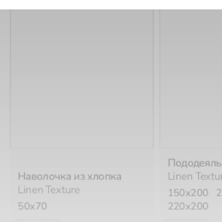
Пододеяль
Наволочка из хлопка
Linen Textu
Linen Texture
150х200
2
50х70
220х200