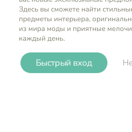
Комплект 
Простыня на резинке
белья из х
Linen Texture
Linen Textu
160х200х20
1,5 сп
2 с
180х200х20
семейный
Быстрый вход
Не
₽
₽