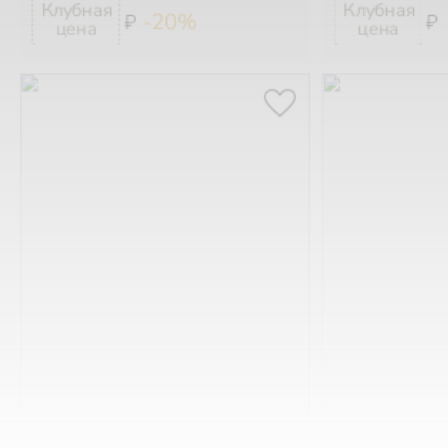
-20%
₽
₽