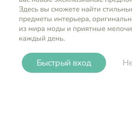
-
25
%
Быстрый вход
Не
Kitchen Craft
Ёмкость для сахара Living Nosta
Войти и смотреть цен
Вы всегда сможете видеть специал
участников клуба