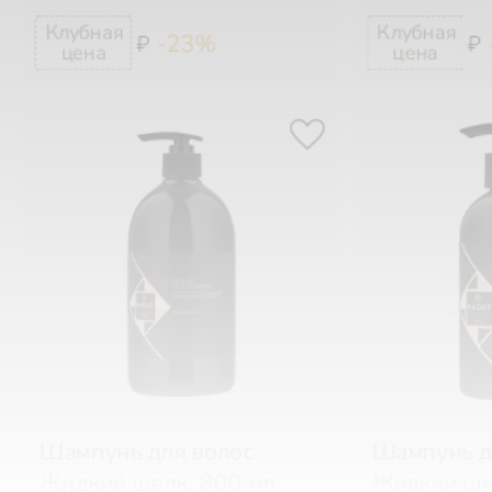
-23%
₽
₽
Шампунь для волос
Шампунь д
Жидкий шелк, 800 мл
Жидкий ше