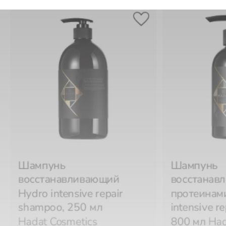
Шампунь
Шампунь
восстанавливающий
восстанав
Hydro intensive repair
протеинам
shampoo, 250 мл
intensive r
Hadat Cosmetics
800 мл
Had