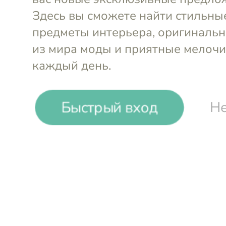
Быстрый вход
Не
Скраб-детокс Detox
Тоник для 
Therapy, для кожи головы,
Detox Ther
с морской солью, 150 мл
типов воло
Hadat Cosmetics
Hadat Cosm
-22%
₽
₽