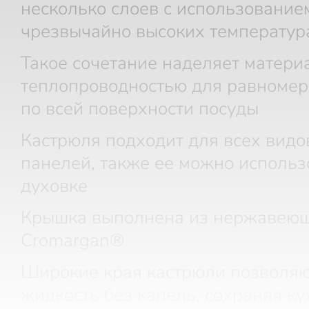
несколько слоев с использование
чрезвычайно высоких температур
Такое сочетание наделяет матери
теплопроводностью для равномер
по всей поверхности посуды
Кастрюля подходит для всех видо
панелей, также ее можно использ
духовке
Крышка выполнена из нержавеющ
Cromargan®
Широкие края кастрюли позволяю
жидкость без капель, сохраняя ку