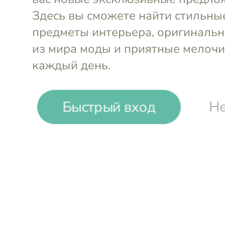
-
29
%
Быстрый вход
Не
WMF
Жаровня Fusiontec Aromatic (5,
Войти и смотреть цен
Вы всегда сможете видеть специал
участников клуба