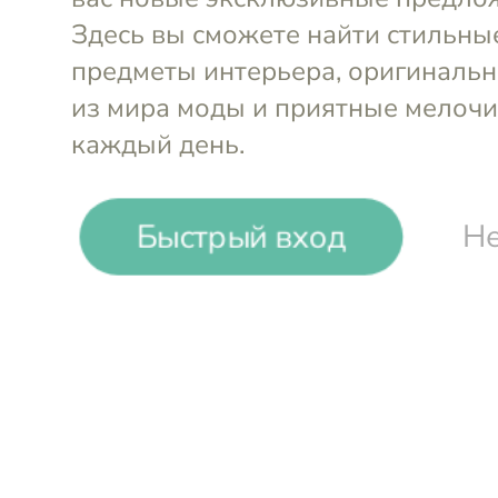
-
17
%
Быстрый вход
Не
Liberty Jones
Тарелка Fantail Bird Birds of P
см
Войти и смотреть цен
Вы всегда сможете видеть специал
участников клуба